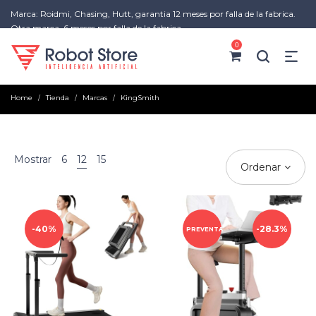
Marca: Roidmi, Chasing, Hutt, garantia 12 meses por falla de la fabrica.
Otra marca, 6 meses por falla de la fabrica
0
Home
Tienda
Marcas
KingSmith
/
/
/
Mostrar
6
12
15
Ordenar
40%
28.3%
PREVENTA