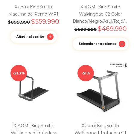
Xiaomi KingSmith
XIAOMI KingSmith
Máquina de Remo WR1
Walkingpad C2 Color
$
559.990
Blanco/Negro/Azul/Rojo/Amarrillo
$
899.990
$
469.990
$
699.990
Añadir al carrito
Seleccionar opciones
21.3%
51%
XIAOMI KingSmith
Xiaomi KingSmith
Walkingpad Trotadora
Walkingpad Trotadora G1