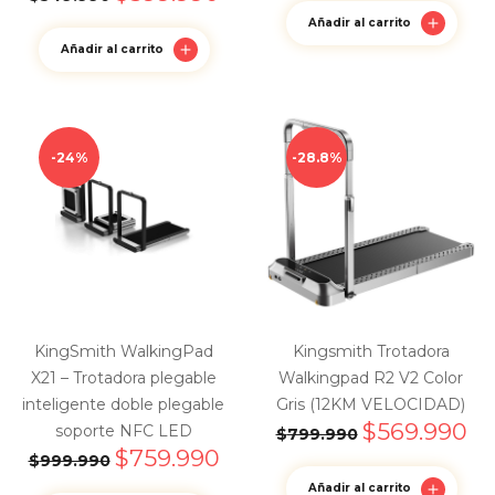
Añadir al carrito
Añadir al carrito
24%
28.8%
KingSmith WalkingPad
Kingsmith Trotadora
X21 – Trotadora plegable
Walkingpad R2 V2 Color
inteligente doble plegable
Gris (12KM VELOCIDAD)
$
569.990
soporte NFC LED
$
799.990
$
759.990
$
999.990
Añadir al carrito