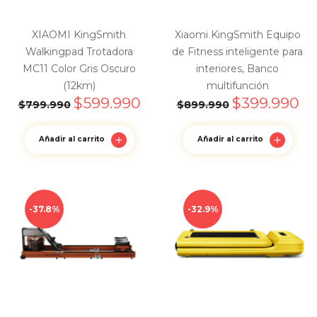
XIAOMI KingSmith
Xiaomi KingSmith Equipo
Walkingpad Trotadora
de Fitness inteligente para
MC11 Color Gris Oscuro
interiores, Banco
(12km)
multifunción
$
599.990
$
399.990
$
799.990
$
899.990
Añadir al carrito
Añadir al carrito
37.8%
32.9%