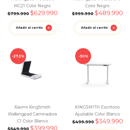
MC21 Color Negro
Color Negro
$
629.990
$
489.990
$
799.990
$
999.990
Añadir al carrito
Añadir al carrito
27.3%
30%
Xiaomi KingSmith
KINGSMITH Escritorio
Walkingpad Caminadora
Ajustable Color Blanco
$
349.990
C1 Color Blanco
$
499.990
$
399.990
$
549.990