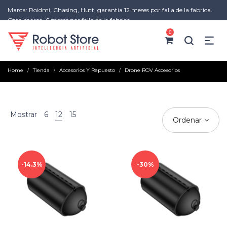
Marca: Roidmi, Chasing, Hutt, garantia 12 meses por falla de la fabrica.
Otra marca, 6 meses por falla de la fabrica
0
Home
Tienda
Accesorios Y Repuesto
Drone ROV Accesorios
/
/
/
Mostrar
6
12
15
Ordenar
14.3%
30%