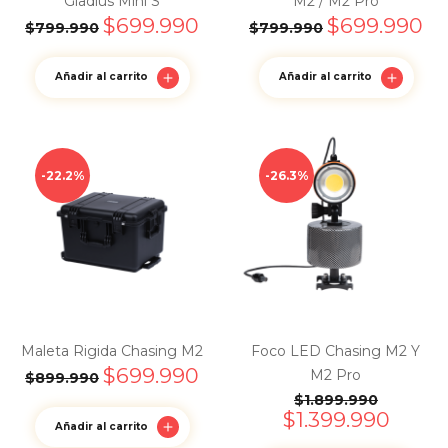
Gladius Mini S
M2 / M2 Pro
$
699.990
$
699.990
$
799.990
$
799.990
Añadir al carrito
Añadir al carrito
22.2%
26.3%
Maleta Rigida Chasing M2
Foco LED Chasing M2 Y
$
699.990
M2 Pro
$
899.990
$
1.899.990
$
1.399.990
Añadir al carrito