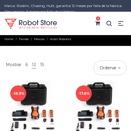
Marca: Roidmi, Chasing, Hutt, garantia 12 meses por falla de la fabrica.
Otra marca, 6 meses por falla de la fabrica
0
Home
Tienda
Marcas
Autel Robotics
/
/
/
Mostrar
6
12
15
Ordenar
18.9%
17.6%