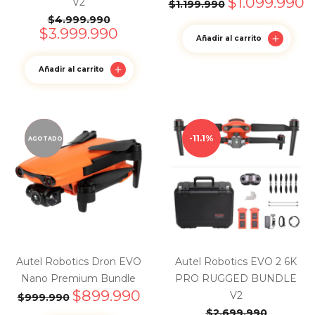
$
1.099.990
V2
$
1.199.990
$
4.999.990
$
3.999.990
Añadir al carrito
Añadir al carrito
10%
11.1%
AGOTADO
Autel Robotics Dron EVO
Autel Robotics EVO 2 6K
Nano Premium Bundle
PRO RUGGED BUNDLE
$
899.990
V2
$
999.990
$
2.699.990