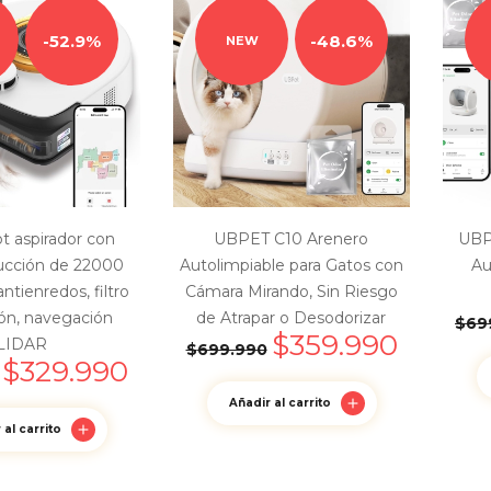
52.9%
48.6%
NEW
t aspirador con
UBPET C10 Arenero
UBP
ucción de 22000
Autolimpiable para Gatos con
Au
antienredos, filtro
Cámara Mirando, Sin Riesgo
clón, navegación
de Atrapar o Desodorizar
$
69
$
359.990
LIDAR
$
699.990
$
329.990
Añadir al carrito
 al carrito