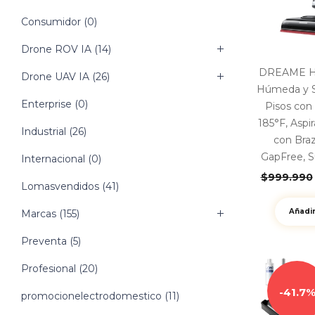
Consumidor
(0)
Drone ROV IA
(14)
DREAME H15
Drone UAV IA
(26)
Húmeda y S
Enterprise
(0)
Pisos con
185°F, Aspi
Industrial
(26)
con Bra
GapFree, 
Internacional
(0)
$
999.990
Lomasvendidos
(41)
Añadir
Marcas
(155)
Preventa
(5)
Profesional
(20)
41.7
promocionelectrodomestico
(11)