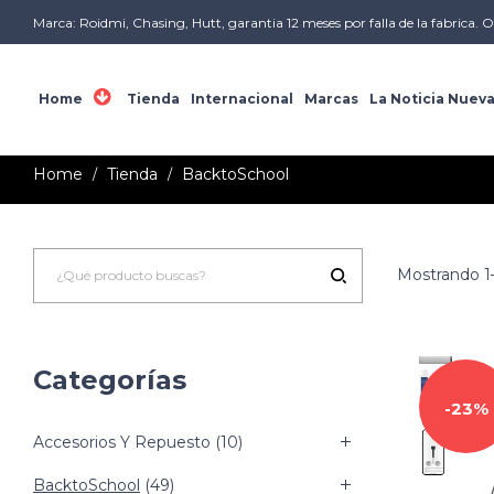
Marca: Roidmi, Chasing, Hutt, garantia 12 meses por falla de la fabrica. O
Home
Tienda
Internacional
Marcas
La Noticia Nuev
Home
Tienda
BacktoSchool
/
/
Mostrando 1–
Categorías
23%
Accesorios Y Repuesto
(10)
BacktoSchool
(49)