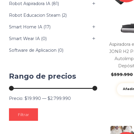
Robot Aspiradora IA
(81)
Robot Educacion Steam
(2)
Smart Home IA
(17)
Smart Wear IA
(0)
Aspiradora
Software de Aplicacion
(0)
JONR H2 PR
Autolimp
Depósi
Rango de precios
$
599.990
Añadir
Precio:
$19.990
—
$2.799.990
Filtrar