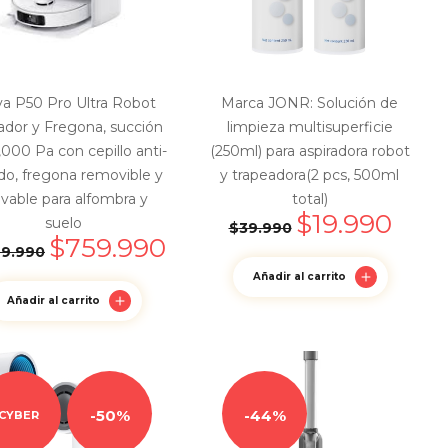
a P50 Pro Ultra Robot
Marca JONR: Solución de
rador y Fregona, succión
limpieza multisuperficie
,000 Pa con cepillo anti-
(250ml) para aspiradora robot
do, fregona removible y
y trapeadora(2 pcs, 500ml
evable para alfombra y
total)
$
19.990
suelo
$
39.990
$
759.990
99.990
Añadir al carrito
Añadir al carrito
50%
44%
CYBER