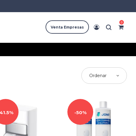
0
Venta Empresas
Ordenar
41.5%
50%