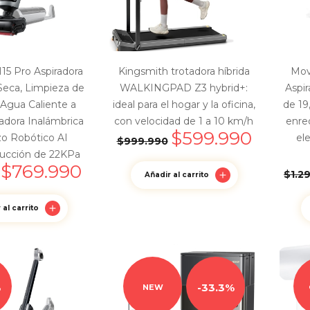
 Pro Aspiradora
Kingsmith trotadora híbrida
Mov
eca, Limpieza de
WALKINGPAD Z3 hybrid+:
Aspi
 Agua Caliente a
ideal para el hogar y la oficina,
de 19
radora Inalámbrica
con velocidad de 1 a 10 km/h
enre
$
599.990
zo Robótico AI
el
$
999.990
Succión de 22KPa
$
769.990
$
1.2
Añadir al carrito
 al carrito
%
33.3%
NEW