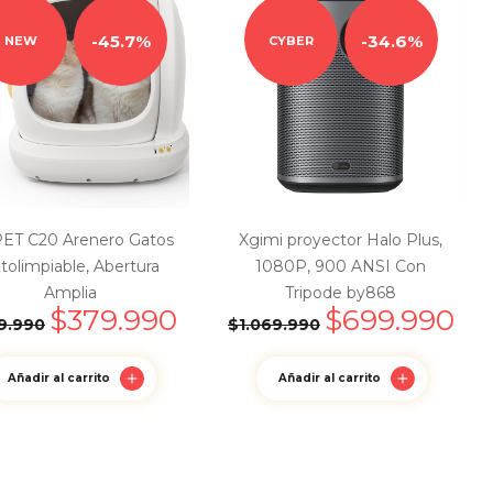
45.7%
34.6%
NEW
CYBER
ET C20 Arenero Gatos
Xgimi proyector Halo Plus,
tolimpiable, Abertura
1080P, 900 ANSI Con
Amplia
Tripode by868
$
379.990
$
699.990
9.990
$
1.069.990
Añadir al carrito
Añadir al carrito