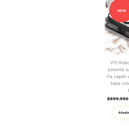
NEW
V10 Robo
potente s
Pa, cepillo 
triple ci
$
699.990
Añadir