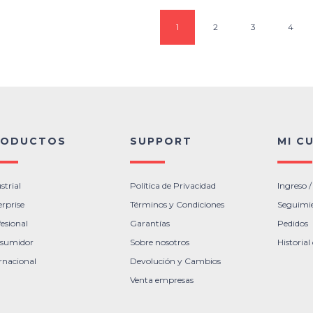
1
2
3
4
RODUCTOS
SUPPORT
MI C
strial
Política de Privacidad
Ingreso /
rprise
Términos y Condiciones
Seguimi
esional
Garantías
Pedidos
sumidor
Sobre nosotros
Historia
rnacional
Devolución y Cambios
Venta empresas