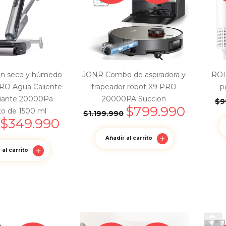
 en seco y húmedo
JONR Combo de aspiradora y
ROI
O Agua Caliente
trapeador robot X9 PRO
p
iante 20000Pa
20000PA Succion
$
9
$
799.990
to de 1500 ml
$
1.199.990
$
349.990
Añadir al carrito
 al carrito