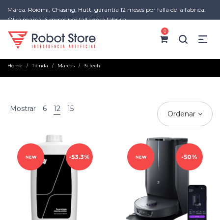
Marca: Roidmi, Chasing, Hutt, garantia 12 meses por falla de la fabrica.
Otra marca, 6 meses por falla de la fabrica
0
Home
Tienda
Marcas
3i tech
/
/
/
Mostrar
6
12
15
Ordenar
53.3%
50%
NEW
NEW