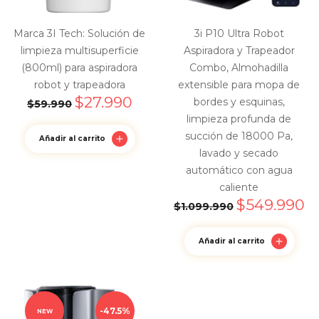
Marca 3I Tech: Solución de
3i P10 Ultra Robot
limpieza multisuperficie
Aspiradora y Trapeador
(800ml) para aspiradora
Combo, Almohadilla
robot y trapeadora
extensible para mopa de
$
27.990
bordes y esquinas,
$
59.990
limpieza profunda de
succión de 18000 Pa,
Añadir al carrito
lavado y secado
automático con agua
caliente
$
549.990
$
1.099.990
Añadir al carrito
47.5%
NEW