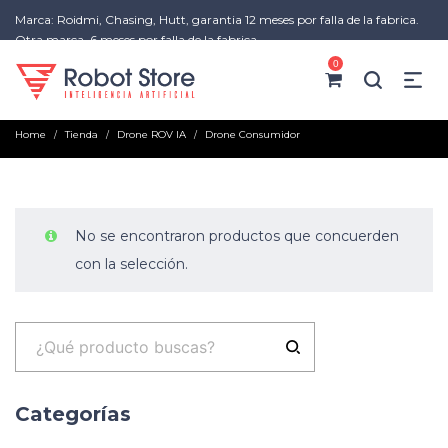
Marca: Roidmi, Chasing, Hutt, garantia 12 meses por falla de la fabrica.
Otra marca, 6 meses por falla de la fabrica
0
Home
Tienda
Drone ROV IA
Drone Consumidor
/
/
/
No se encontraron productos que concuerden
con la selección.
Categorías