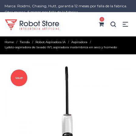
Marca: Roidmi, Chasing, Hutt, garantia 12 meses por falla de la fabrica.
Otra marca, 6 meses por falla de la fabrica
0
Home
Tienda
Robot Aspiradora IA
Aspiradora
/
/
/
/
Lydsto-aspiradora de lavado W1, aspiradora inalámbrica en seco y húmedo
SALE!