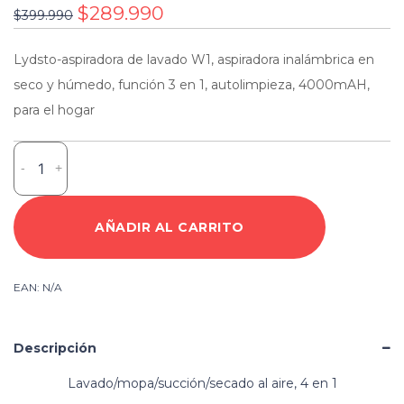
$
289.990
$
399.990
Lydsto-aspiradora de lavado W1, aspiradora inalámbrica en
seco y húmedo, función 3 en 1, autolimpieza, 4000mAH,
para el hogar
Lydsto-
-
+
aspiradora
de
lavado
AÑADIR AL CARRITO
W1,
aspiradora
inalámbrica
EAN:
N/A
en
seco
y
Descripción
húmedo
Lavado/mopa/succión/secado al aire, 4 en 1
cantidad