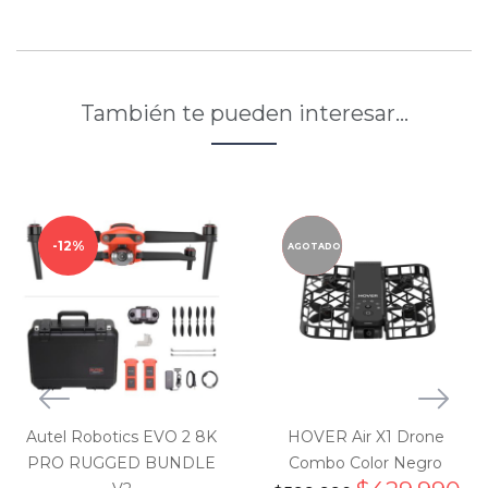
También te pueden interesar…
12%
28.3%
AGOTADO
Autel Robotics EVO 2 8K
HOVER Air X1 Drone
PRO RUGGED BUNDLE
Combo Color Negro