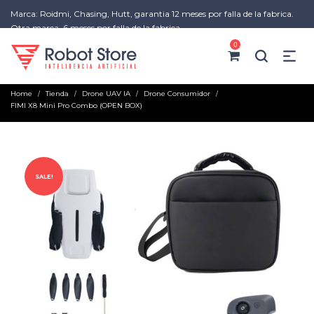
Marca: Roidmi, Chasing, Hutt, garantia 12 meses por falla de la fabrica.
Otra marca, 6 meses por falla de la fabrica
0
Home
Tienda
Drone UAV IA
Drone Consumidor
/
/
/
/
FIMI X8 Mini Pro Combo (OPEN BOX)
SALE!