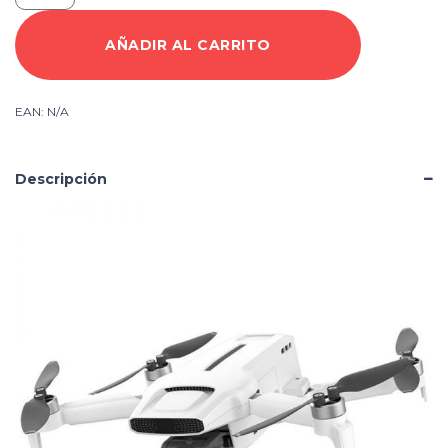
Mini
Pro
AÑADIR AL CARRITO
Combo
(OPEN
BOX)
EAN:
N/A
cantidad
Descripción