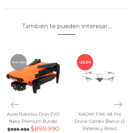
También te pueden interesar…
10%
22.5%
AGOTADO
Autel Robotics Dron EVO
XIAOMI FIMI X8 Pro
Nano Premium Bundle
Drone Combo Blanco (2
$
899.990
Baterias y Bolso)
$
999.990