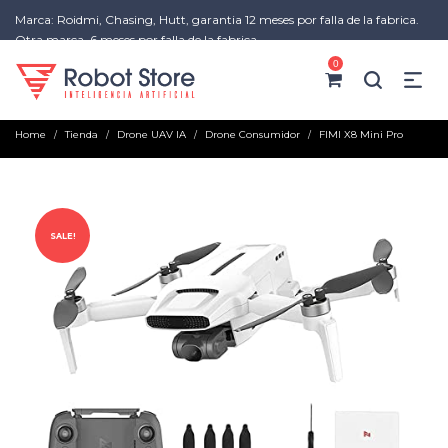
Marca: Roidmi, Chasing, Hutt, garantia 12 meses por falla de la fabrica.
Otra marca, 6 meses por falla de la fabrica
0
Home
Tienda
Drone UAV IA
Drone Consumidor
FIMI X8 Mini Pro
/
/
/
/
SALE!