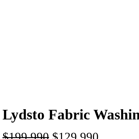
Lydsto Fabric Washi
$
199.990
$
129.990