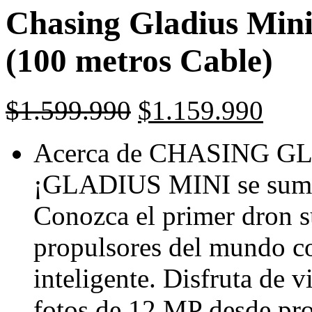
Chasing Gladius Min
(100 metros Cable)
$
1.599.990
$
1.159.990
Acerca de CHASING G
¡GLADIUS MINI se sume
Conozca el primer dron 
propulsores del mundo co
inteligente. Disfruta de
fotos de 12 MP desde pro